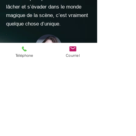
lâcher et s’évader dans le monde
magique de la scène, c’est vraiment
quelque chose d’unique.
Téléphone
Courriel
Florence Annoni
J'ai commencé Evaprod à 19 ans.
J'ai suivi le cursus de comédie
musicale adulte sur 3 ans, donc des
cours de théâtre, chant (individuel et
en groupe) et danse. J'ai beaucoup
apprécié d'avoir trouvé une école de
comédie musicale avec un cursus