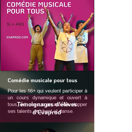
Comédie musicale pour tous
Pour les 16+ qui veulent participer à
un cours dynamique et ouvert à
Témoignages d'élèves
tous, où chacun pourra développer
d'Evaprod
ses talents de chant et danse.