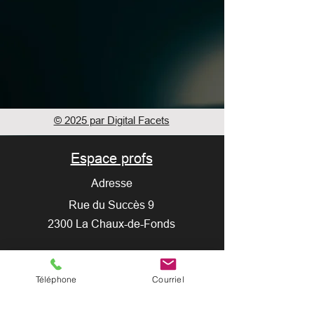
© 2025 par Digital Facets
Espace profs
Adresse
Rue du Succès 9
2300 La Chaux-de-Fonds
Crédits photos : Guillaume Perret / Myriam
Hulmann / Romy Henzirohs
Téléphone
Courriel
Contact