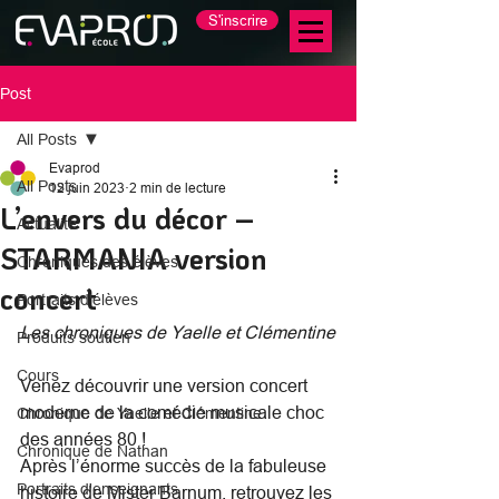
S'inscrire
Post
All Posts
Evaprod
All Posts
12 juin 2023
2 min de lecture
L’envers du décor –
Actualité
STARMANIA version
Chroniques des élèves
concert
Portraits d'élèves
Les chroniques de Yaelle et Clémentine
Produits soutien
Cours
Venez découvrir une version concert 
moderne de la comédie musicale choc 
Chronique de Yaelle et Clémentine
des années 80 !
Chronique de Nathan
Après l’énorme succès de la fabuleuse 
Portraits d'enseignants
histoire de Mister Barnum, retrouvez les 