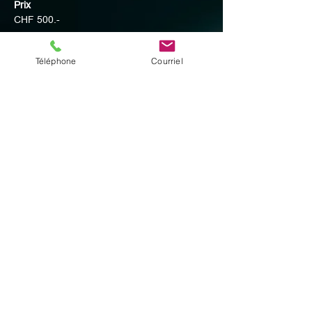
Prix
CHF 500.-
Téléphone
Courriel
Partager cet événement
© 2025 par Digital Facets
Espace profs
Adresse
Rue du Succès 9
2300 La Chaux-de-Fonds