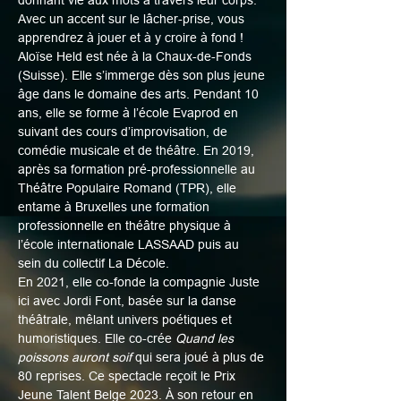
donnant vie aux mots à travers leur corps. 
Avec un accent sur le lâcher-prise, vous 
apprendrez à jouer et à y croire à fond !
Aloïse Held est née à la Chaux-de-Fonds 
(Suisse). Elle s’immerge dès son plus jeune 
âge dans le domaine des arts. Pendant 10 
ans, elle se forme à l’école Evaprod en 
suivant des cours d’improvisation, de 
comédie musicale et de théâtre. En 2019, 
après sa formation pré-professionnelle au 
Théâtre Populaire Romand (TPR), elle 
entame à Bruxelles une formation 
professionnelle en théâtre physique à 
l’école internationale LASSAAD puis au 
sein du collectif La Décole.
En 2021, elle co-fonde la compagnie Juste 
ici avec Jordi Font, basée sur la danse 
théâtrale, mêlant univers poétiques et 
humoristiques. Elle co-crée 
Quand les 
poissons auront soif
 qui sera joué à plus de 
80 reprises. Ce spectacle reçoit le Prix 
Jeune Talent Belge 2023. À son retour en 