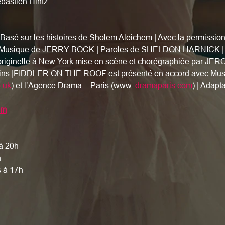
bastien Hintz
 sur les histoires de Sholem Aleichem | Avec la permission s
 Musique de JERRY BOCK | Paroles de SHELDON HARNICK | P
 originelle à New York mise en scène et chorégraphiée par J
bins |FIDDLER ON THE ROOF est présenté en accord avec Music
.uk
) et l’Agence Drama – Paris (www. 
dramaparis.com
) | Adapt
om
à 20h
h
 à 17h