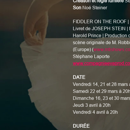
Création et régie lumière 
Sé
Son
 Noé Steiner
FIDDLER ON THE ROOF | Basé
Livret de JOSEPH STEIN |
Harold Prince | Production
scène originale de M. Rob
(Europe) (
www.mtishows.co
Stéphane Laporte
www.compagnieevaprod.c
DATE
Vendredi 14, 21 et 28 mars 
Samedi 22 et 29 mars à 20
Dimanche 16, 23 et 30 mars
Jeudi 3 avril à 20h
Vendredi 4 avril à 20h 
DURÉE