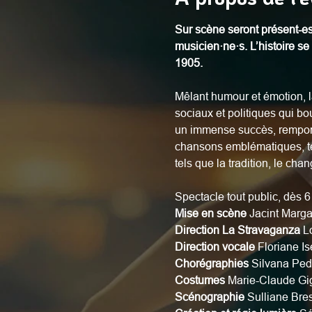
Sur scène seront présent-es
musicien·ne·s. L’histoire se
1905.
Mêlant humour et émotion, l
sociaux et politiques qui 
un immense succès, remport
chansons emblématiques, tell
tels que la tradition, le cha
Spectacle tout public, dès 6
Mise en scène 
Jacint Margar
Direction La Stravaganza 
L
Direction vocale 
Floriane Is
Chorégraphies 
Silvana Ped
Costumes
 Marie-Claude Gi
Scénographie
 Sulliane Bre