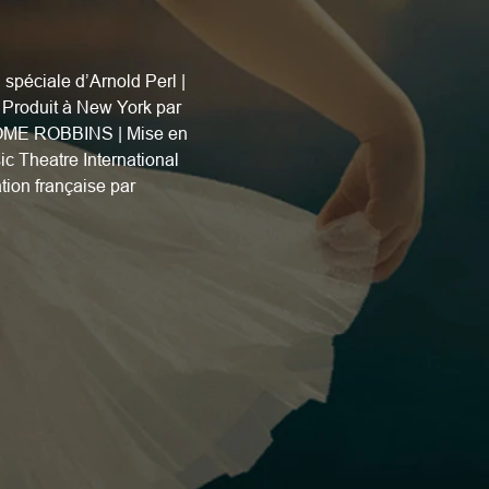
péciale d’Arnold Perl | 
roduit à New York par 
EROME ROBBINS | Mise en 
 Theatre International 
ation française par 