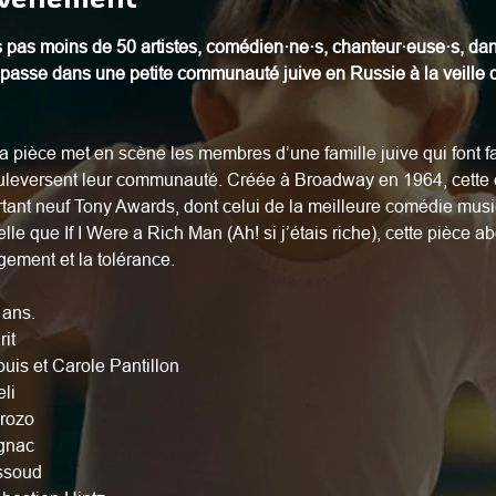
 pas moins de 50 artistes, comédien·ne·s, chanteur·euse·s, dan
 passe dans une petite communauté juive en Russie à la veille d
a pièce met en scène les membres d’une famille juive qui font
bouleversent leur communauté. Créée à Broadway en 1964, cette
ant neuf Tony Awards, dont celui de la meilleure comédie musi
e que If I Were a Rich Man (Ah! si j’étais riche), cette pièce 
ngement et la tolérance.
 ans.
it
ouis et Carole Pantillon
eli
rozo
gnac
ssoud