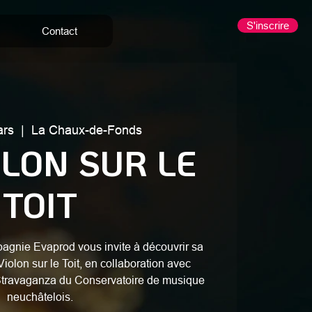
S'inscrire
Contact
ars
  |  
La Chaux-de-Fonds
OLON SUR LE
TOIT
pagnie Evaprod vous invite à découvrir sa
iolon sur le Toit, en collaboration avec
Stravaganza du Conservatoire de musique
neuchâtelois.