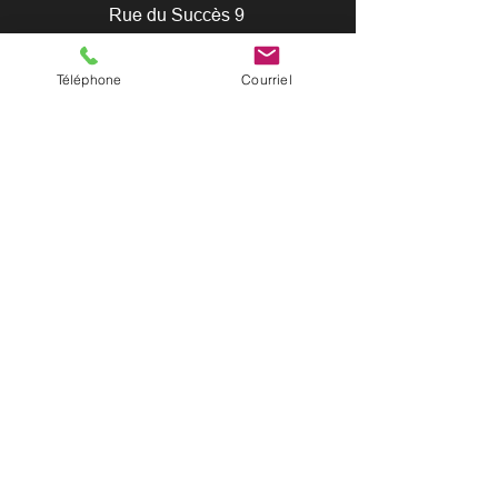
Rue du Succès 9
2300 La Chaux-de-Fonds
Téléphone
Courriel
Crédits photos : Guillaume Perret / Myriam
Hulmann / Romy Henzirohs
Contact
Email:
contact@evaprod.com
+41 (0) 78 948 79 70
Politique de confidentialité
Suivez-nous