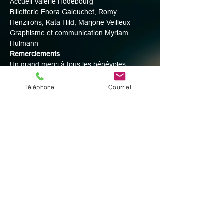
Accueil Valérie Hodebourg
Billetterie Enora Galeuchet, Romy 
Henzirohs, Kata Hild, Marjorie Veilleux
Graphisme et communication Myriam 
Hulmann
Remerciements
Un grand merci à tous les bénévoles 
présents lors de ces spectacles.
Téléphone
Courriel
Partager cet événement
© 2025 par Digital Facets