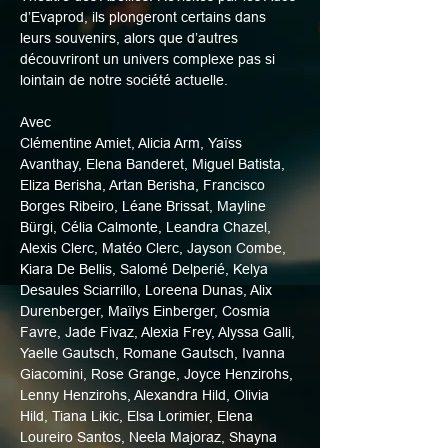
d’Evaprod, ils plongeront certains dans 
leurs souvenirs, alors que d’autres 
découvriront un univers complexe pas si 
lointain de notre société actuelle.
Avec
Clémentine Amiet, Alicia Arm, Yaïss 
Avanthay, Elena Banderet, Miguel Batista, 
Eliza Berisha, Artan Berisha, Francisco 
Borges Ribeiro, Léane Brissat, Mayline 
Bürgi, Célia Calmonte, Leandra Chazel, 
Alexis Clerc, Matéo Clerc, Jayson Combe, 
Kiara De Bellis, Salomé Delperié, Kelya 
Desaules Sciarrillo, Loreena Dunas, Alix 
Durenberger, Maïlys Einberger, Cosmia 
Favre, Jade Fivaz, Alexia Frey, Alyssa Galli, 
Yaelle Gautsch, Romane Gautsch, Ivanna 
Giacomini, Rose Grange, Joyce Henzirohs, 
Lenny Henzirohs, Alexandra Hild, Olivia 
Hild, Tiana Likic, Elsa Lorimier, Elena 
Loureiro Santos, Neela Majoraz, Shayna 