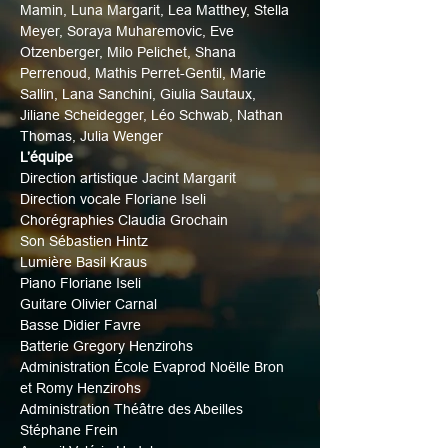
Mamin, Luna Margarit, Lea Matthey, Stella 
Meyer, Soraya Muharemovic, Eve 
Otzenberger, Milo Pelichet, Shana 
Perrenoud, Mathis Perret-Gentil, Marie 
Sallin, Lana Sanchini, Giulia Sautaux, 
Jiliane Scheidegger, Léo Schwab, Nathan 
Thomas, Julia Wenger
L’équipe
Direction artistique Jacint Margarit
Direction vocale Floriane Iseli
Chorégraphies Claudia Grochain
Son Sébastien Hintz
Lumière Basil Kraus
Piano Floriane Iseli
Guitare Olivier Carnal
Basse Didier Favre
Batterie Gregory Henzirohs
Administration École Evaprod Noëlle Bron 
et Romy Henzirohs
Administration Théâtre des Abeilles 
Stéphane Frein