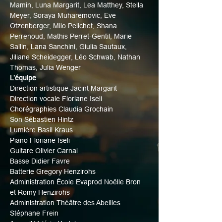
Mamin, Luna Margarit, Lea Matthey, Stella 
Meyer, Soraya Muharemovic, Eve 
Otzenberger, Milo Pelichet, Shana 
Perrenoud, Mathis Perret-Gentil, Marie 
Sallin, Lana Sanchini, Giulia Sautaux, 
Jiliane Scheidegger, Léo Schwab, Nathan 
Thomas, Julia Wenger
L’équipe
Direction artistique Jacint Margarit
Direction vocale Floriane Iseli
Chorégraphies Claudia Grochain
Son Sébastien Hintz
Lumière Basil Kraus
Piano Floriane Iseli
Guitare Olivier Carnal
Basse Didier Favre
Batterie Gregory Henzirohs
Administration École Evaprod Noëlle Bron 
et Romy Henzirohs
Administration Théâtre des Abeilles 
Stéphane Frein