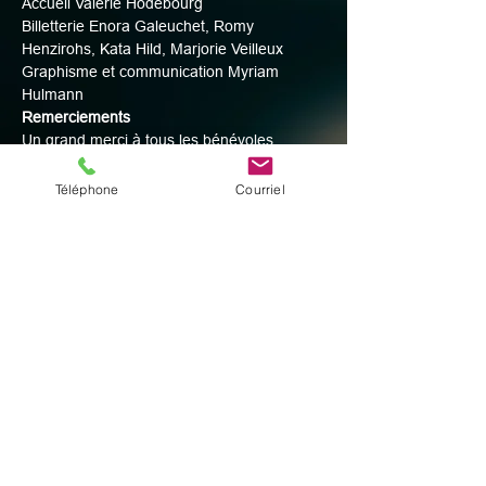
Accueil Valérie Hodebourg
Billetterie Enora Galeuchet, Romy 
Henzirohs, Kata Hild, Marjorie Veilleux
Graphisme et communication Myriam 
Hulmann
Remerciements
Un grand merci à tous les bénévoles 
présents lors de ces spectacles.
Téléphone
Courriel
Partager cet événement
© 2025 par Digital Facets