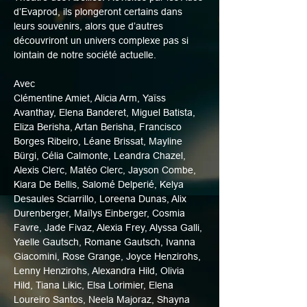
d’Evaprod, ils plongeront certains dans 
leurs souvenirs, alors que d’autres 
découvriront un univers complexe pas si 
lointain de notre société actuelle.
Avec
Clémentine Amiet, Alicia Arm, Yaïss 
Avanthay, Elena Banderet, Miguel Batista, 
Eliza Berisha, Artan Berisha, Francisco 
Borges Ribeiro, Léane Brissat, Mayline 
Bürgi, Célia Calmonte, Leandra Chazel, 
Alexis Clerc, Matéo Clerc, Jayson Combe, 
Kiara De Bellis, Salomé Delperié, Kelya 
Desaules Sciarrillo, Loreena Dunas, Alix 
Durenberger, Maïlys Einberger, Cosmia 
Favre, Jade Fivaz, Alexia Frey, Alyssa Galli, 
Yaelle Gautsch, Romane Gautsch, Ivanna 
Giacomini, Rose Grange, Joyce Henzirohs, 
Lenny Henzirohs, Alexandra Hild, Olivia 
Hild, Tiana Likic, Elsa Lorimier, Elena 
Loureiro Santos, Neela Majoraz, Shayna 