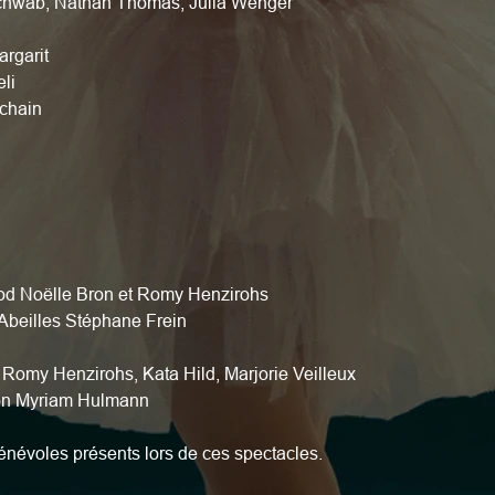
Schwab, Nathan Thomas, Julia Wenger
argarit
li
chain
od Noëlle Bron et Romy Henzirohs
 Abeilles Stéphane Frein
, Romy Henzirohs, Kata Hild, Marjorie Veilleux
on Myriam Hulmann
énévoles présents lors de ces spectacles.