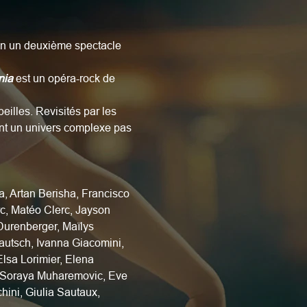
son un deuxième spectacle 
nia
 est un opéra-rock de 
illes. Revisités par les 
ont un univers complexe pas 
a, Artan Berisha, Francisco 
c, Matéo Clerc, Jayson 
Durenberger, Maïlys 
autsch, Ivanna Giacomini, 
lsa Lorimier, Elena 
, Soraya Muharemovic, Eve 
hini, Giulia Sautaux, 