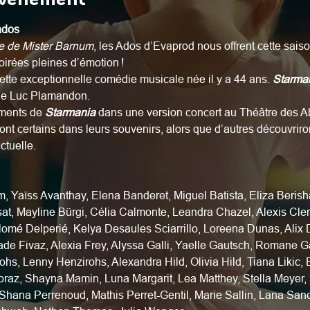
ados
e de Mister Barnum
, les Ados d’Evaprod nous offrent cette sai
oirées pleines d’émotion !
ette exceptionnelle comédie musicale née il y a 44 ans. 
Starma
 de Luc Plamandon.
ments de 
Starmania
 dans une version concert au Théâtre des Abe
ont certains dans leurs souvenirs, alors que d’autres découvrir
ctuelle.
m, Yaïss Avanthay, Elena Banderet, Miguel Batista, Eliza Berish
at, Mayline Bürgi, Célia Calmonte, Leandra Chazel, Alexis Cler
omé Delperié, Kelya Desaules Sciarrillo, Loreena Dunas, Alix 
de Fivaz, Alexia Frey, Alyssa Galli, Yaelle Gautsch, Romane G
s, Lenny Henzirohs, Alexandra Hild, Olivia Hild, Tiana Likic, E
oraz, Shayna Mamin, Luna Margarit, Lea Matthey, Stella Meyer
 Shana Perrenoud, Mathis Perret-Gentil, Marie Sallin, Lana Sanc