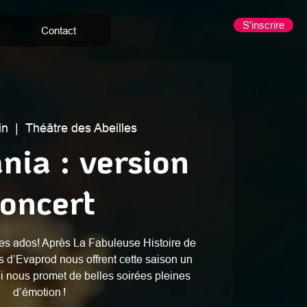
S'inscrire
Contact
in
  |  
Théâtre des Abeilles
nia : version
oncert
es ados! Après La Fabuleuse Histoire de
s d’Evaprod nous offrent cette saison un
 nous promet de belles soirées pleines
d’émotion !