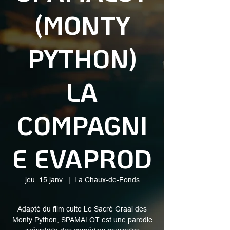
(MONTY
PYTHON)
LA
COMPAGNI
E EVAPROD
jeu. 15 janv.
  |  
La Chaux-de-Fonds
Adapté du film culte Le Sacré Graal des
Monty Python, SPAMALOT est une parodie