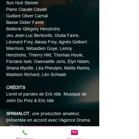
Son Noé Steiner
Piano Claude Cavalli
Guitare Oliver Carnal
Basse Didier Favre
Batterie Gregory Henzirohs
Jeu Jean-Luc Berkovits, Giulia Favre, 
Léonard Frey, Alexia Frey, Agnès Gelbert 
Miermon, Sébastien Guye, Lenny 
Henzirohs, Thierry Hild, Thomas Houle, 
Floriane Iseli, Gwenaëlle Joris, Elyn Ndam, 
Shana Myotte, Léa Pheulpin, Maïlis Ramis, 
Madison Richard, Léo Schwab
CRÉDITS
Livret et paroles de Eric Idle  Musique de 
John Du Prez & Eric Idle
SPAMALOT
, une production amateur, 
présentée en accord avec l’Agence Drama 
– Paris (
www.dramaparis.com
) pour le 
compte de Theatrical Rights Worldwide 