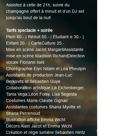
Assistez à celle de 21h, suivie du 
champagne offert à minuit et d’un DJ set 
jusqu’au bout de la nuit
Tarifs spectacle + soirée
Plein 60.- | Réduit 50.- | Étudiant·e 30.- | 
Enfant 20.- | CarteCulture 25.-
Mise en scène Jacint MargaritAssistante 
mise en scène Madison RichardDirection 
vocale Floriane Iseli
Chorégraphie Elyn Ndam et Léa Pheulpin
Assistants de production Jean-Luc 
Berkovits et Sébastien Guye
Collaboration artistique Lili Eichenberger, 
Tania Vega,Léon Foisy, Lisa Segesta
Costumes Marie-Claude Gignac
Assistantes costumes Shana Myotte et 
Shana Perrenoud
Illustration affiche Emma Wicht
Décors Alain Jacot et Emma Wicht
Création et régie lumière Sébastien Hintz