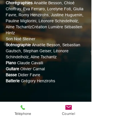
Chorégraphies 
Anaëlle Besson, Chloé 
Choffray, Eva Ferraro, Lorelyne Foti, Giulia 
Favre, Romy Henzirohs, Justine Huguenin, 
Pauline Migliorini, Léonore Schindelholz, 
Aline TschantzCréation Lumière Sébastien 
Hintz
Son Noé Steiner
Scénographie 
Anaëlle Besson, Sebastian 
Gautsch, Stephan Geiser, Léonore 
Schindelholz, Aline Tschantz
Piano 
Claude Cavalli
Guitare 
Olivier Carnal
Basse 
Didier Favre
Batterie 
Grégory Henzirohs
Partager cet événement
Téléphone
Courriel