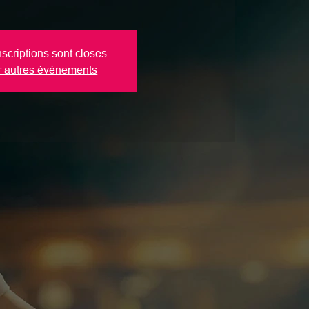
nscriptions sont closes
r autres événements