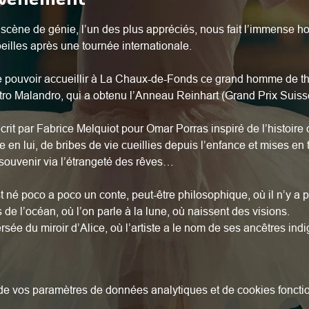
scène de génie, l’un des plus appréciés, nous fait l’immense hon
illes après une tournée internationale.
 pouvoir accueillir à La Chaux-de-Fonds ce grand homme de thé
ro Malandro, qui a obtenu l’Anneau Reinhart (Grand Prix Suiss
it par Fabrice Melquiot pour Omar Porras inspiré de l’histoire d
 en lui, de bribes de vie cueillies depuis l’enfance et mises en 
 souvenir via l’étrangeté des rêves…
 né poco a poco un conte, peut-être philosophique, où il n’y a pa
de l’océan, où l’on parle à la lune, où naissent des visions.
ée du miroir d’Alice, où l’artiste a le nom de ses ancêtres indi
e vos paramètres de données analytiques et de cookies foncti