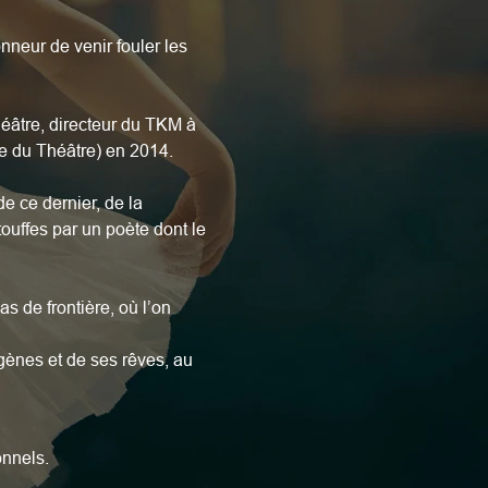
neur de venir fouler les 
âtre, directeur du TKM à 
e du Théâtre) en 2014.
e ce dernier, de la 
touffes par un poète dont le 
s de frontière, où l’on 
gènes et de ses rêves, au 
onnels.