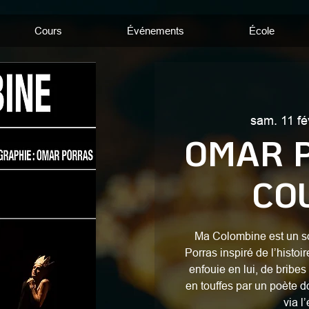
Cours
Événements
École
sam. 11 fé
OMAR P
CO
Ma Colombine est un so
Porras inspiré de l’histoi
enfouie en lui, de bribes
en touffes par un poète do
via l