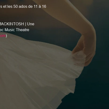
 et les 50 ados de 11 à 16 
N MACKINTOSH | Une 
vec Music Theatre 
com
)