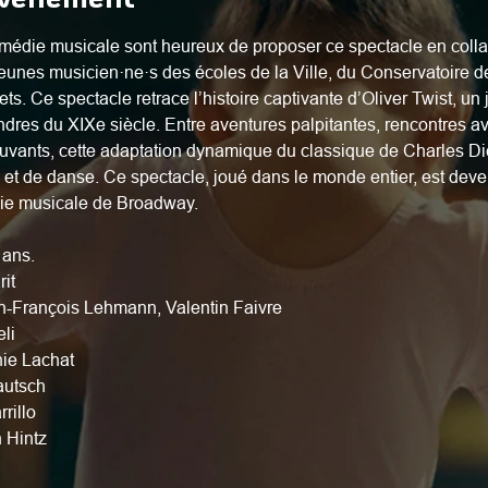
médie musicale sont heureux de proposer ce spectacle en colla
eunes musicien·ne·s des écoles de la Ville, du Conservatoire d
s. Ce spectacle retrace l’histoire captivante d’Oliver Twist, un j
ndres du XIXe siècle. Entre aventures palpitantes, rencontres 
vants, cette adaptation dynamique du classique de Charles Dick
t de danse. Ce spectacle, joué dans le monde entier, est deve
ie musicale de Broadway.
 ans.
it
n-François Lehmann, Valentin Faivre
eli
nie Lachat
autsch
rillo
 Hintz