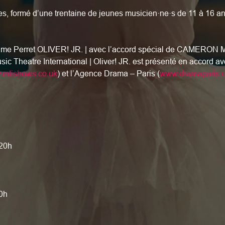
, formé d’une trentaine de jeunes musicien·ne·s de 11 à 16 ans
laume Perret OLIVER! JR. | avec l’accord spécial de CAMERO
sic Theatre International | Oliver! JR. est présenté en accord a
mtishows.co.uk
) et l’Agence Drama – Paris (
www.dramaparis.
 20h
0h