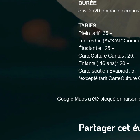
DURÉE
​env. 2h20 (entracte compris
TARIFS
Plein tarif : 35.–
Tarif réduit (AVS/AI/Chômeu
Étudiant·e : 25.–
CarteCulture Caritas : 20.–
Enfants (-16 ans) : 20.–
Carte soutien Evaprod : 5.– 
*excepté tarif CarteCulture 
Google Maps a été bloqué en raison d
Partager cet 