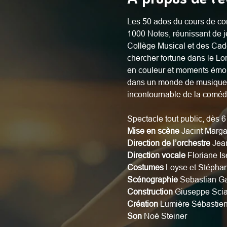
Les 50 ados du cours de co
1000 Notes, réunissant de j
Collège Musical et des Cadet
chercher fortune dans le Lo
en couleur et moments émou
dans un monde de musique e
incontournable de la coméd
Spectacle tout public, dès 6
Mise en scène 
Jacint Margar
Direction de l’orchestre 
Jea
Direction vocale 
Floriane Is
Costumes
 Loyse et Stépha
Scénographie 
Sebastian G
Construction 
Giuseppe Sciar
Création
 Lumière Sébastien
Son 
Noé Steiner