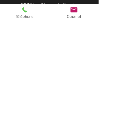
2300 La Chaux-de-Fonds
Téléphone
Courriel
Crédits photos : Guillaume Perret / Myriam
Hulmann / Romy Henzirohs
Contact
Email:
contact@evaprod.com
+41 (0) 78 948 79 70
Politique de confidentialité
Suivez-nous