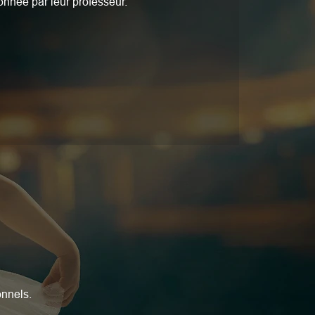
nnée par leur professeur.
onnels.