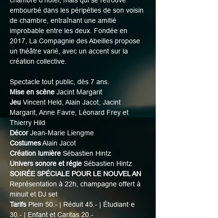
chambre d’hôtel, mais qui se retrouve 
embourbé dans les péripéties de son voisin 
de chambre, entraînant une amitié 
improbable entre les deux. Fondée en 
2017, La Compagnie des Abeilles propose 
un théâtre varié, avec un accent sur la 
création collective.
Spectacle tout public, dès 7 ans.
Mise en scène
 Jacint Margarit
Jeu 
Vincent Held, Alain Jacot, Jacint 
Margarit, Anne Favre, Léonard Frey et 
Thierry Hild
Décor 
Jean-Marie Liengme
Costumes
 Alain Jacot
Création lumière
 Sébastien Hintz
Univers sonore et régie
 Sébastien Hintz
SOIRÉE SPÉCIALE POUR LE NOUVEL AN
Représentation à 22h, champagne offert à 
minuit et DJ set
Tarifs
 Plein 50.- | Réduit 45.- | Étudiant·e 
30.- | Enfant et Caritas 20.-