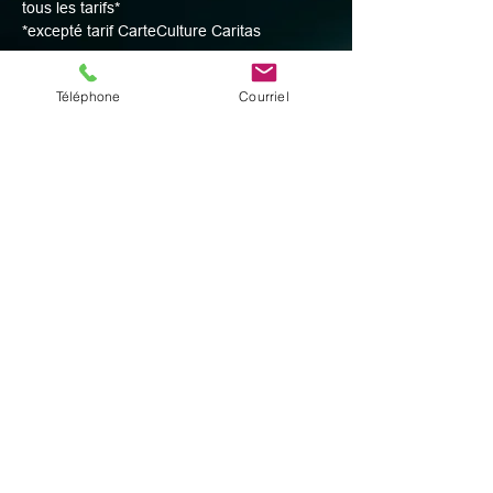
tous les tarifs*
*excepté tarif CarteCulture Caritas
Téléphone
Courriel
Partager cet événement
© 2025 par Digital Facets
Espace profs
Adresse
Rue du Succès 9
2300 La Chaux-de-Fonds