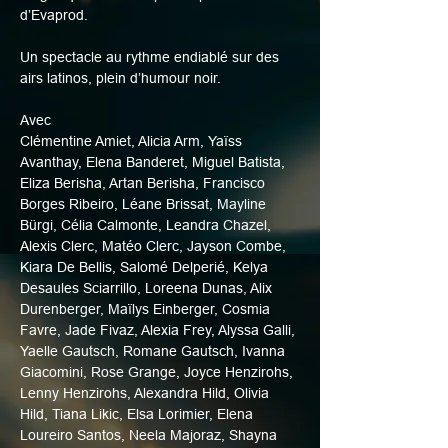
d’Evaprod.
Un spectacle au rythme endiablé sur des 
airs latinos, plein d’humour noir.
Avec
Clémentine Amiet, Alicia Arm, Yaïss 
Avanthay, Elena Banderet, Miguel Batista, 
Eliza Berisha, Artan Berisha, Francisco 
Borges Ribeiro, Léane Brissat, Mayline 
Bürgi, Célia Calmonte, Leandra Chazel, 
Alexis Clerc, Matéo Clerc, Jayson Combe, 
Kiara De Bellis, Salomé Delperié, Kelya 
Desaules Sciarrillo, Loreena Dunas, Alix 
Durenberger, Maïlys Einberger, Cosmia 
Favre, Jade Fivaz, Alexia Frey, Alyssa Galli, 
Yaelle Gautsch, Romane Gautsch, Ivanna 
Giacomini, Rose Grange, Joyce Henzirohs, 
Lenny Henzirohs, Alexandra Hild, Olivia 
Hild, Tiana Likic, Elsa Lorimier, Elena 
Loureiro Santos, Neela Majoraz, Shayna 