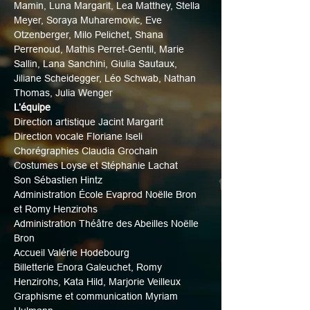
Mamin, Luna Margarit, Lea Matthey, Stella 
Meyer, Soraya Muharemovic, Eve 
Otzenberger, Milo Pelichet, Shana 
Perrenoud, Mathis Perret-Gentil, Marie 
Sallin, Lana Sanchini, Giulia Sautaux, 
Jiliane Scheidegger, Léo Schwab, Nathan 
Thomas, Julia Wenger
L’équipe
Direction artistique Jacint Margarit
Direction vocale Floriane Iseli
Chorégraphies Claudia Grochain
Costumes Loyse et Stéphanie Lachat
Son Sébastien Hintz
Administration École Evaprod Noëlle Bron 
et Romy Henzirohs
Administration Théâtre des Abeilles Noëlle 
Bron
Accueil Valérie Hodebourg
Billetterie Enora Galeuchet, Romy 
Henzirohs, Kata Hild, Marjorie Veilleux
Graphisme et communication Myriam 