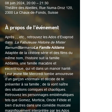
08 juin 2024, 20:00 – 21:30
Théâtre des Abeilles, Rue Numa-Droz 120,
2300 La Chaux-de-Fonds, Suisse
À propos de l'événement
Après 
, 
, etc., retrouvez les Ados d’Evaprod 
dans 
.
La Fabuleuse Histoire de Mister 
Barnum
Starmania
La Famille Addams
Adaptée de la célèbre série et des films du 
même nom, l’histoire suit la famille 
Addams, une famille macabre et 
excentrique, qui vit dans un manoir hanté. 
Leur jeune fille Mercredi tombe amoureuse 
d’un garçon «normal» et décide de le 
présenter à sa famille ; de là vont naître 
des situations comiques et chaotiques. 
Retrouvez les personnages emblématiques 
tels que Gomez, Morticia, Oncle Fétide et 
bien d’autres dans une comédie musicale 
magnifiquement interprétée par les Ados 