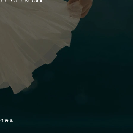
hini, Giulia Sautaux, 
onnels.