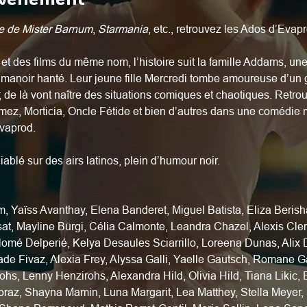
e de Mister Barnum
, 
Starmania
, etc., retrouvez les Ados d’Evap
et des films du même nom, l’histoire suit la famille Addams, une
n manoir hanté. Leur jeune fille Mercredi tombe amoureuse d’un
 ; de là vont naître des situations comiques et chaotiques. Retr
ez, Morticia, Oncle Fétide et bien d’autres dans une comédie
Evaprod.
blé sur des airs latinos, plein d’humour noir.
m, Yaïss Avanthay, Elena Banderet, Miguel Batista, Eliza Berish
at, Mayline Bürgi, Célia Calmonte, Leandra Chazel, Alexis Cler
omé Delperié, Kelya Desaules Sciarrillo, Loreena Dunas, Alix 
de Fivaz, Alexia Frey, Alyssa Galli, Yaelle Gautsch, Romane G
s, Lenny Henzirohs, Alexandra Hild, Olivia Hild, Tiana Likic, E
oraz, Shayna Mamin, Luna Margarit, Lea Matthey, Stella Meyer