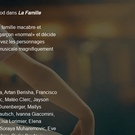
rod dans 
La Famille 
 famille macabre et 
 garçon «normal» et décide 
ouvez les personnages 
 musicale magnifiquement 
a, Artan Berisha, Francisco 
c, Matéo Clerc, Jayson 
Durenberger, Maïlys 
autsch, Ivanna Giacomini, 
lsa Lorimier, Elena 
, Soraya Muharemovic, Eve 