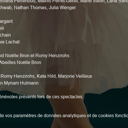
 Shana Perrenoud, Mathis Perret-Gentil, Marie Sallin, Lana Sanc
Schwab, Nathan Thomas, Julia Wenger
argarit
li
chain
ie Lachat
od Noëlle Bron et Romy Henzirohs
Abeilles Noëlle Bron
, Romy Henzirohs, Kata Hild, Marjorie Veilleux
on Myriam Hulmann
énévoles présents lors de ces spectacles.
e vos paramètres de données analytiques et de cookies foncti