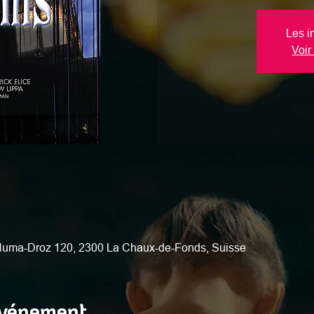
Les i
Voir
 Numa-Droz 120, 2300 La Chaux-de-Fonds, Suisse
événement