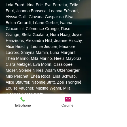
Lola Erard, Irina Eric, Eva Ferreira, Zélie 
Ferri, Joanna Fonseca, Leanna Frésard, 
Alyssa Galli, Giovana Gaspar da Silva, 
Belen Gerardi, Léane Gerber, Ivanna 
Giacomini, Clémence Grange, Rose 
Grange, Stella Gualano, Nora Haag, Joyce 
Henzirohs, Alexandra Hild, Jeanne Hirschy, 
Alice Hirschy, Léonie Jequier, Eléonore 
Lacroix, Shayna Mamin, Luna Margarit, 
Théa Marino, Mila Marino, Neela Mayoraz, 
Clara Metzger, Eva Morin, Cassiopée 
Moser, Solène Nikles, Adam Otzenberger, 
Milo Pelichet, Enéa Roca, Elsa Schwab, 
Alice Stauffer, Naomie Stritt, Zoé Thorigné, 
Louise Vaucher, Maxine Wehrli, Mila 
Wenger, Norah Wetli
Téléphone
Courriel
Jeu – adultes
Léonard Frey, Thierry Hild, Floriane Iseli, 
Luis-Miguel Lema-Favre, Jacint Margarit, 
Shana Myotte, Elyn Ndam, Léa Pheulpin