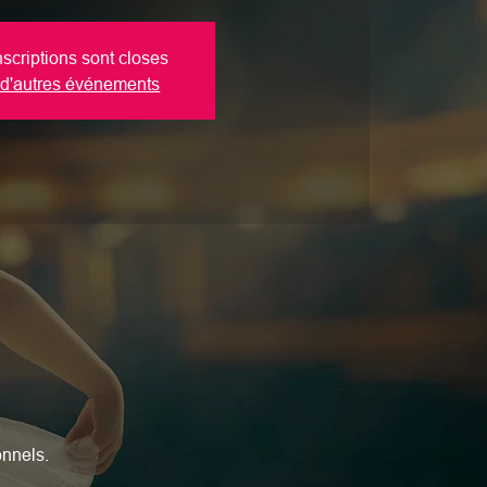
nscriptions sont closes
 d'autres événements
onnels.