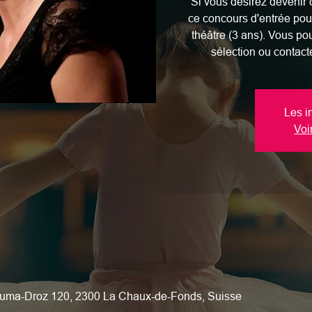
Si vous désirez devenir 
ce concours d'entrée pou
théâtre (3 ans). Vous po
sélection ou contact
Les i
Voi
uma-Droz 120, 2300 La Chaux-de-Fonds, Suisse