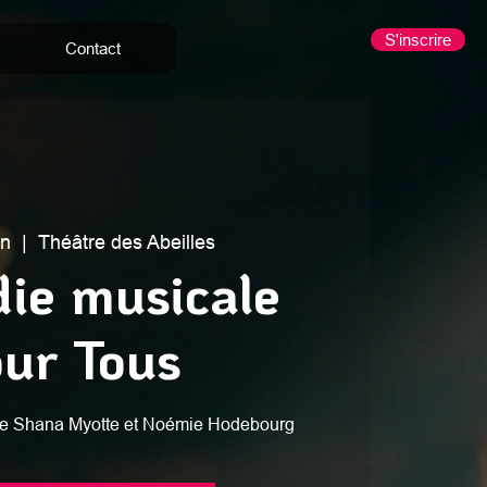
S'inscrire
Contact
in
  |  
Théâtre des Abeilles
ie musicale
ur Tous
e de Shana Myotte et Noémie Hodebourg