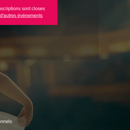
nscriptions sont closes
 d'autres événements
onnels.