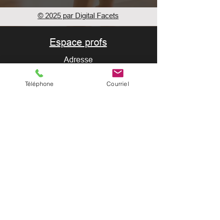
© 2025 par Digital Facets
Espace profs
Adresse
Rue du Succès 9
Téléphone
Courriel
2300 La Chaux-de-Fonds
Crédits photos : Guillaume Perret / Myriam
Hulmann / Romy Henzirohs
Contact
Email:
contact@evaprod.com
+41 (0) 78 948 79 70
Politique de confidentialité