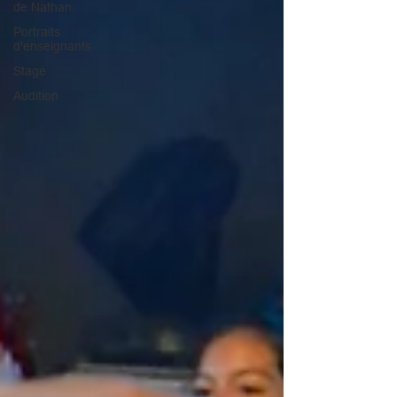
de Nathan
Portraits
d'enseignants
Stage
Audition