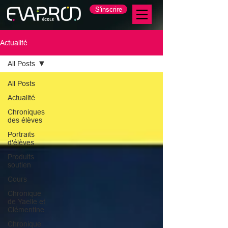
S'inscrire
Actualité
All Posts
All Posts
Actualité
Chroniques
des élèves
Portraits
d'élèves
Produits
soutien
Cours
Chronique
de Yaelle et
Clémentine
Chronique