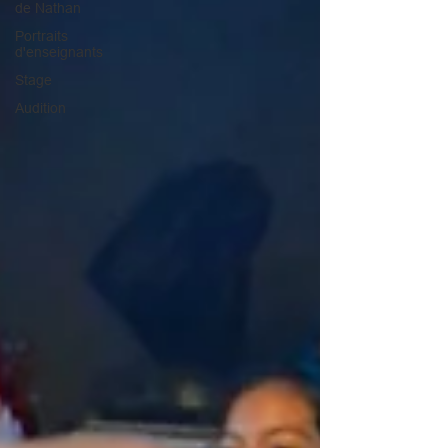
de Nathan
Portraits
d'enseignants
Stage
Audition