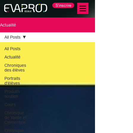
S'inscrire
Actualité
All Posts
All Posts
Actualité
Chroniques
des élèves
Portraits
d'élèves
Produits
soutien
Cours
Chronique
de Yaelle et
Clémentine
Chronique