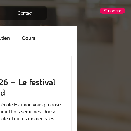
S'inscrire
Contact
utien
Cours
nants
Stage
26 – Le festival
od
, l’école Evaprod vous propose
Durant trois semaines, danse,
ale et autres moments festifs
Abeilles.