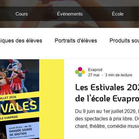
Cours
Événements
École
iques des élèves
Portraits d'élèves
Produits so
mentine
Chronique de Nathan
Portraits d'enseig
Evaprod
27 mai
3 min de lecture
Les Estivales 20
de l’école Evapr
Du 9 juin au 1er juillet 2026
des spectacles à prix libre. 
chant, théâtre, comédie music
se succèdent au Théâtre des 