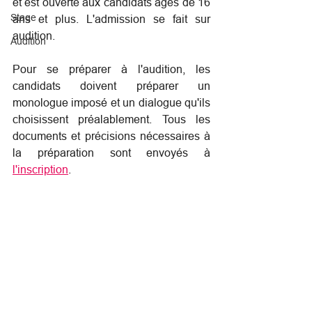
et est ouverte aux candidats âgés de 16 
Stage
ans et plus. L'admission se fait sur 
audition.
Audition
Pour se préparer à l'audition, les 
candidats doivent préparer un 
monologue imposé et un dialogue qu'ils 
choisissent préalablement. Tous les 
documents et précisions nécessaires à 
la préparation sont envoyés à 
l'inscription
.