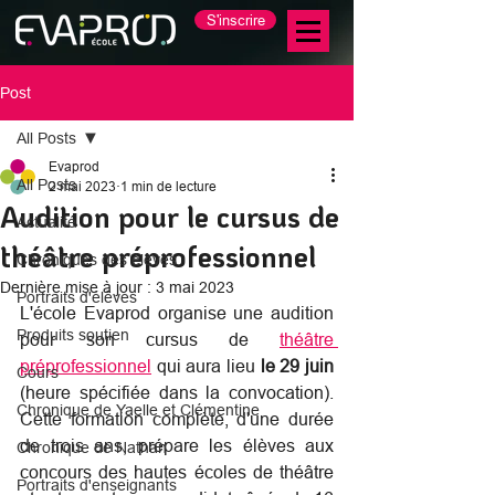
S'inscrire
Post
All Posts
Evaprod
All Posts
2 mai 2023
1 min de lecture
Audition pour le cursus de
Actualité
théâtre préprofessionnel
Chroniques des élèves
Dernière mise à jour :
3 mai 2023
Portraits d'élèves
L'école Evaprod organise une audition 
Produits soutien
pour son cursus de 
théâtre 
préprofessionnel
 qui aura lieu 
le 29 juin 
Cours
(heure spécifiée dans la convocation). 
Chronique de Yaelle et Clémentine
Cette formation complète, d'une durée 
de trois ans, prépare les élèves aux 
Chronique de Nathan
concours des hautes écoles de théâtre 
Portraits d'enseignants