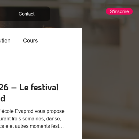
S'inscrire
Contact
utien
Cours
nants
Stage
26 – Le festival
od
, l’école Evaprod vous propose
Durant trois semaines, danse,
ale et autres moments festifs
Abeilles.