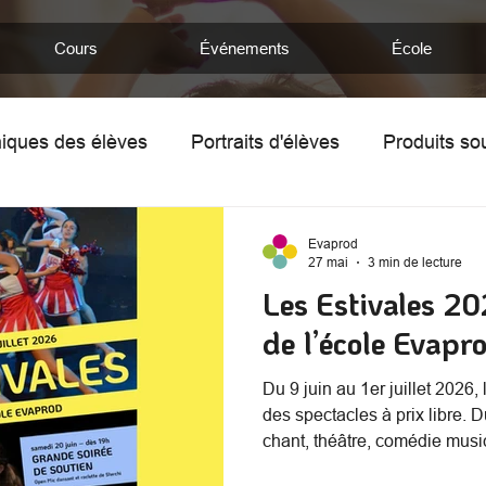
Cours
Événements
École
iques des élèves
Portraits d'élèves
Produits so
mentine
Chronique de Nathan
Portraits d'enseig
Evaprod
27 mai
3 min de lecture
Les Estivales 20
de l’école Evapr
Du 9 juin au 1er juillet 2026
des spectacles à prix libre. 
chant, théâtre, comédie music
se succèdent au Théâtre des 