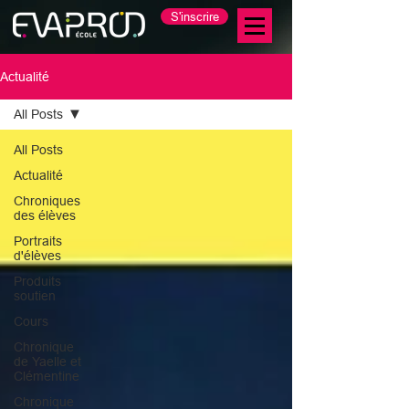
S'inscrire
Actualité
All Posts
All Posts
Actualité
Chroniques
des élèves
Portraits
d'élèves
Produits
soutien
Cours
Chronique
de Yaelle et
Clémentine
Chronique