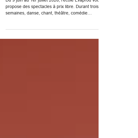
de l’école Evaprod
Du 9 juin au 1er juillet 2026, l’école Evaprod vous
propose des spectacles à prix libre. Durant trois
semaines, danse, chant, théâtre, comédie
musicale et autres moments festifs se succèdent
au Théâtre des Abeilles.