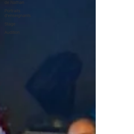
de Nathan
Portraits
d'enseignants
Stage
Audition