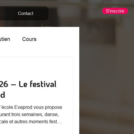
S'inscrire
Contact
utien
Cours
nants
Stage
26 – Le festival
od
, l’école Evaprod vous propose
Durant trois semaines, danse,
ale et autres moments festifs
Abeilles.