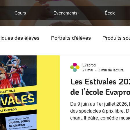
Cours
Événements
École
iques des élèves
Portraits d'élèves
Produits so
mentine
Chronique de Nathan
Portraits d'enseig
Evaprod
27 mai
3 min de lecture
Les Estivales 20
de l’école Evapr
Du 9 juin au 1er juillet 2026
des spectacles à prix libre. 
chant, théâtre, comédie music
se succèdent au Théâtre des 