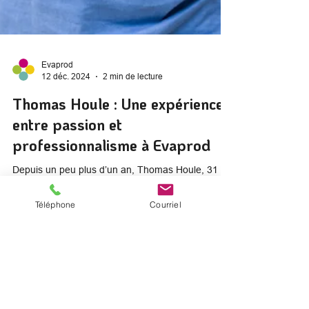
Evaprod
12 déc. 2024
2 min de lecture
Thomas Houle : Une expérience
entre passion et
Téléphone
Courriel
professionnalisme à Evaprod
Depuis un peu plus d’un an, Thomas Houle, 31
ans, participe au cours Comédie musicale adulte
pour tous (dès 16 ans) proposé par l’école...