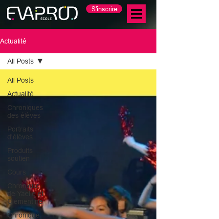
S'inscrire
Actualité
All Posts
All Posts
Actualité
Chroniques
des élèves
Portraits
d'élèves
Produits
soutien
Cours
Chronique
de Yaelle et
Clémentine
Chronique