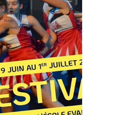
de Nathan
Portraits
d'enseignants
Stage
Audition