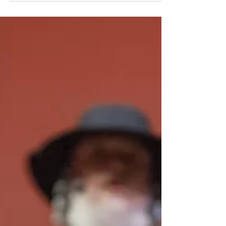
Apprentissage
Depuis le 26 avril 2024, l’école Evaprod est
officiellement accréditée par le Service de
l’enseignement obligatoire et de la pédagogie...