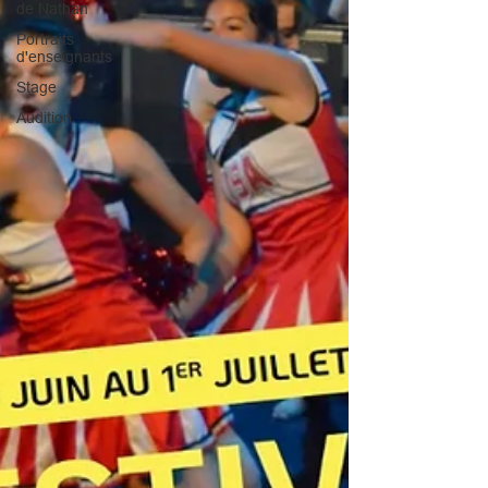
de Nathan
Portraits
d'enseignants
Stage
Audition