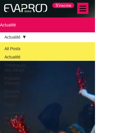
S'inscrire
Actualité
Actualité
All Posts
Actualité
Chroniques
des élèves
Portraits
d'élèves
Produits
soutien
Cours
Chronique
de Yaelle et
Clémentine
Chronique